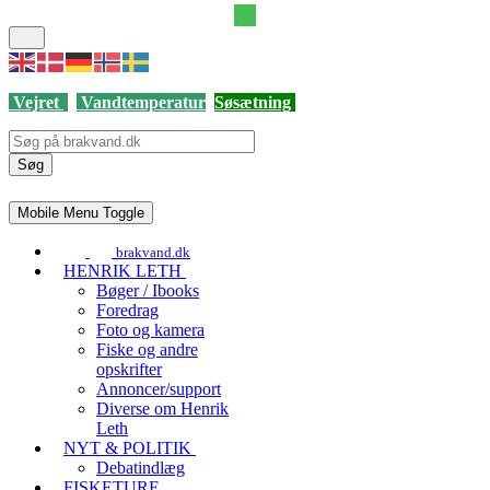
Vejret
Vandtemperatur
Søsætning
Søg
Mobile Menu Toggle
brakvand.dk
HENRIK LETH
Bøger / Ibooks
Foredrag
Foto og kamera
Fiske og andre
opskrifter
Annoncer/support
Diverse om Henrik
Leth
NYT & POLITIK
Debatindlæg
FISKETURE