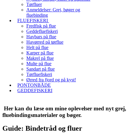
Tørfluer
Anmeldelser: Grej, bøger og
fluebinding
FLUEFISKERI
Fredfisk på flue
Geddefluefiskeri
Havbars på flue
Havørred på tørflue
Helt på flue
Karper på flue
Makrel på flue
Multe på flue
Sandart på flue
Tørfluefiskeri
Ørred fra fjord og på kyst!
PONTONBÅDE
GEDDEFISKERI
Her kan du læse om mine oplevelser med nyt grej,
fluebindingsmaterialer og bøger.
Guide: Bindetråd og fluer