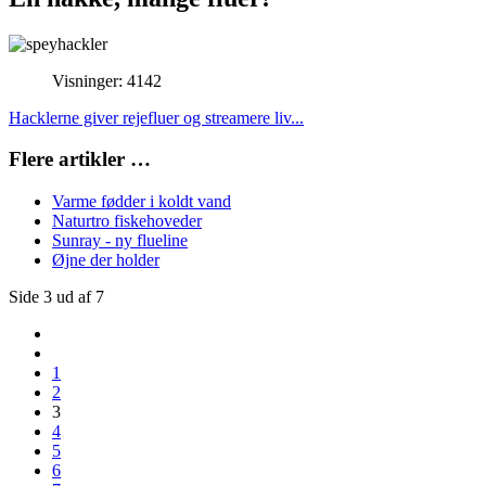
Visninger: 4142
Hacklerne giver rejefluer og streamere liv...
Flere artikler …
Varme fødder i koldt vand
Naturtro fiskehoveder
Sunray - ny flueline
Øjne der holder
Side 3 ud af 7
1
2
3
4
5
6