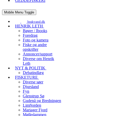
GEDDEFISKERI
Mobile Menu Toggle
brakvand.dk
HENRIK LETH
Bøger / Ibooks
Foredrag
Foto og kamera
Fiske og andre
opskrifter
Annoncer/support
Diverse om Henrik
Leth
NYT & POLITIK
Debatindlæg
FISKETURE
Diverse søer
Djursland
Fyn
Glenstrup Sø
Gudenå og Bredningen
Limfjorden
Mariager Fjord
Mølledammen