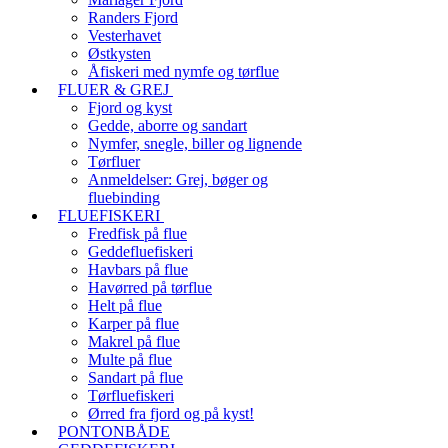
Randers Fjord
Vesterhavet
Østkysten
Åfiskeri med nymfe og tørflue
FLUER & GREJ
Fjord og kyst
Gedde, aborre og sandart
Nymfer, snegle, biller og lignende
Tørfluer
Anmeldelser: Grej, bøger og
fluebinding
FLUEFISKERI
Fredfisk på flue
Geddefluefiskeri
Havbars på flue
Havørred på tørflue
Helt på flue
Karper på flue
Makrel på flue
Multe på flue
Sandart på flue
Tørfluefiskeri
Ørred fra fjord og på kyst!
PONTONBÅDE