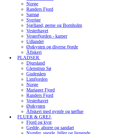
Norge
Randers Fjord
Samsø
Sverige
Sjælland, øerne og Bornholm
Vesterhavet
Vesterfjorden - karper
Udlandet
Østkysten og diverse fjorde
Åfiskeri
PLADSER
Djursland
Glenstrup Sø
Gudenåen
Limfjorden
Norge
Mariager Fjord
Randers Fjord
Vesterhavet
Østkysten
Åfiskeri med nymfe og tørflue
FLUER & GREJ
Fjord og kyst
Gedde, aborre og sandart
Nymfer, snegle, biller og lignende