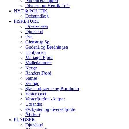
Annoncer/support
Diverse om Henrik Leth
NYT & POLITIK
Debatindlæg
FISKETURE
Diverse søer
Djursland
Fyn
Glenstrup Sø
Gudenå og Bredningen
Limfjorden
Mariager Fjord
Mølledammen
Norge
Randers Fjord
Samsø
Sverige
Sjælland, øerne og Bornholm
Vesterhavet
Vesterfjorden - karper
Udlandet
Østkysten og diverse fjorde
Åfiskeri
PLADSER
Djursland