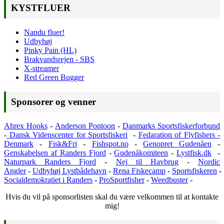
KYSTFLUER
Nandu fluer!
Udbyhøj
Pinky Pain (HL)
Brakvandsrejen - SBS
X-streamer
Red Green Bugger
Sponsorer og venner
Ahrex Hooks
-
Anderson Pontoon
-
Danmarks Sportsfiskerforbund
-
Dansk Videnscenter for Sportsfiskeri
-
Fedaration of Flyfishers -
Denmark
-
Fisk&Fri
-
Fishspot.no
-
Genopret Gudenåen
-
Genskabelsen af Randers Fjord
-
Gudenåkomiteen
-
Lystfisk.dk
-
Naturpark Randers Fjord
-
Nej til Havbrug
-
Nordic
Angler
-
Udbyhøj Lystbådehavn
-
Rena
Fiskecamp
-
Sportsfiskeren
-
Socialdemokratiet i Randers
-
ProSportfisher
-
Weedbuster
-
Hvis du vil på sponsorlisten skal du være velkommen til at kontakte
mig!