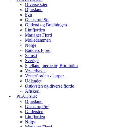
Diverse søer
Djursland
Fyn
Glenstrup Sø
Gudenå og Bredningen
Limfjorden
Mariager Fjord
Mølledammen
Norge
Randers Fjord
Samsø
Sverige
Sjælland, øerne og Bornholm
Vesterhavet
Vesterfjorden - karper
Udlandet
Østkysten og diverse fjorde
Åfiskeri
PLADSER
Djursland
Glenstrup Sø
Gudenåen
Limfjorden
Norge
Mariager Fjord