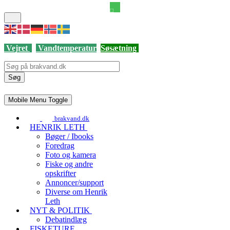
Vejret
Vandtemperatur
Søsætning
Søg
Mobile Menu Toggle
brakvand.dk
HENRIK LETH
Bøger / Ibooks
Foredrag
Foto og kamera
Fiske og andre
opskrifter
Annoncer/support
Diverse om Henrik
Leth
NYT & POLITIK
Debatindlæg
FISKETURE