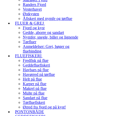
Randers Fjord
Vesterhavet
Østkysten
Åfiskeri med nymfe og tørflue
FLUER & GREJ
Fjord og kyst
Gedde, aborre og sandart
Nymfer, snegle, biller og lignende
Tørfluer
Anmeldelser: Grej, bøger og
fluebinding
FLUEFISKERI
Fredfisk på flue
Geddefluefiskeri
Havbars på flue
Havørred på tørflue
Helt på flue
Karper på flue
Makrel på flue
Multe på flue
Sandart på flue
Tørfluefiskeri
Ørred fra fjord og på kyst!
PONTONBÅDE