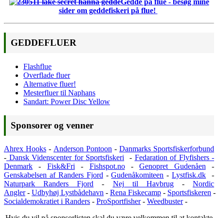
Gedde på flue - besøg mine
sider om geddefiskeri på flue!
GEDDEFLUER
Flashflue
Overflade fluer
Alternative fluer!
Mesterfluer til Naphans
Sandart: Power Disc Yellow
Sponsorer og venner
Ahrex Hooks
-
Anderson Pontoon
-
Danmarks Sportsfiskerforbund
-
Dansk Videnscenter for Sportsfiskeri
-
Fedaration of Flyfishers -
Denmark
-
Fisk&Fri
-
Fishspot.no
-
Genopret Gudenåen
-
Genskabelsen af Randers Fjord
-
Gudenåkomiteen
-
Lystfisk.dk
-
Naturpark Randers Fjord
-
Nej til Havbrug
-
Nordic
Angler
-
Udbyhøj Lystbådehavn
-
Rena
Fiskecamp
-
Sportsfiskeren
-
Socialdemokratiet i Randers
-
ProSportfisher
-
Weedbuster
-
Hvis du vil på sponsorlisten skal du være velkommen til at kontakte