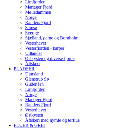
Limfjorden
Mariager Fjord
Mølledammen
Norge
Randers Fjord
Samsø
Sverige
Sjælland, øerne og Bornholm
Vesterhavet
Vesterfjorden - karper
Udlandet
Østkysten og diverse fjorde
Åfiskeri
PLADSER
Djursland
Glenstrup Sø
Gudenåen
Limfjorden
Norge
Mariager Fjord
Randers Fjord
Vesterhavet
Østkysten
Åfiskeri med nymfe og tørflue
FLUER & GREJ