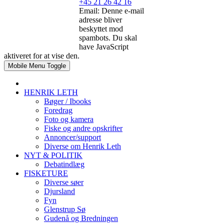
+45 21 26 42 16
Email:
Denne e-mail
adresse bliver
beskyttet mod
spambots. Du skal
have JavaScript
aktiveret for at vise den.
Mobile Menu Toggle
HENRIK LETH
Bøger / Ibooks
Foredrag
Foto og kamera
Fiske og andre opskrifter
Annoncer/support
Diverse om Henrik Leth
NYT & POLITIK
Debatindlæg
FISKETURE
Diverse søer
Djursland
Fyn
Glenstrup Sø
Gudenå og Bredningen