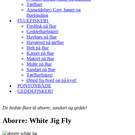
Tørfluer
Anmeldelser: Grej, bøger og
fluebinding
FLUEFISKERI
Fredfisk på flue
Geddefluefiskeri
Havbars på flue
Havørred på tørflue
Helt på flue
Karper på flue
Makrel på flue
Multe på flue
Sandart på flue
Tørfluefiskeri
Ørred fra fjord og på kyst!
PONTONBÅDE
GEDDEFISKERI
De bedste fluer til aborre, sandart og gedde!
Aborre: White Jig Fly