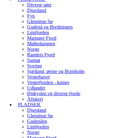
Diverse søer
Djursland
Fyn
Glenstrup Sø
Gudenå og Bredningen
Limfjorden
Mariager Fjord
Mølledammen
Norge
Randers Fjord
Samsø
Sverige
Sjælland, øerne og Bornholm
Vesterhavet
Vesterfjorden - karper
Udlandet
Østkysten og diverse fjorde
Åfiskeri
PLADSER
Djursland
Glenstrup Sø
Gudenåen
Limfjorden
Norge
Mariager Fjord