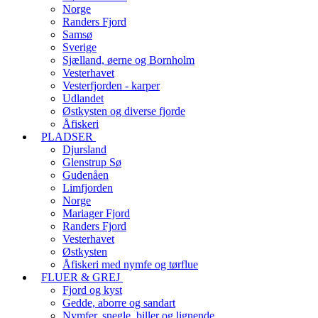
Norge
Randers Fjord
Samsø
Sverige
Sjælland, øerne og Bornholm
Vesterhavet
Vesterfjorden - karper
Udlandet
Østkysten og diverse fjorde
Åfiskeri
PLADSER
Djursland
Glenstrup Sø
Gudenåen
Limfjorden
Norge
Mariager Fjord
Randers Fjord
Vesterhavet
Østkysten
Åfiskeri med nymfe og tørflue
FLUER & GREJ
Fjord og kyst
Gedde, aborre og sandart
Nymfer, snegle, biller og lignende