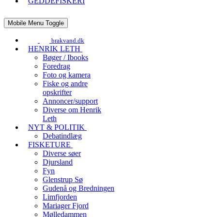
GEDDEFISKERI
Mobile Menu Toggle
brakvand.dk
HENRIK LETH
Bøger / Ibooks
Foredrag
Foto og kamera
Fiske og andre
opskrifter
Annoncer/support
Diverse om Henrik
Leth
NYT & POLITIK
Debatindlæg
FISKETURE
Diverse søer
Djursland
Fyn
Glenstrup Sø
Gudenå og Bredningen
Limfjorden
Mariager Fjord
Mølledammen