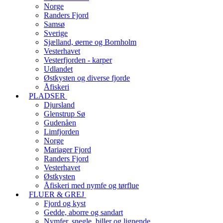
Norge
Randers Fjord
Samsø
Sverige
Sjælland, øerne og Bornholm
Vesterhavet
Vesterfjorden - karper
Udlandet
Østkysten og diverse fjorde
Åfiskeri
PLADSER
Djursland
Glenstrup Sø
Gudenåen
Limfjorden
Norge
Mariager Fjord
Randers Fjord
Vesterhavet
Østkysten
Åfiskeri med nymfe og tørflue
FLUER & GREJ
Fjord og kyst
Gedde, aborre og sandart
Nymfer, snegle, biller og lignende