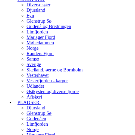
Diverse søer
Djursland
Fyn
Glenstrup Sø
Gudenå og Bredningen
Limfjorden
Mariager Fjord
Mølledammen
Norge
Randers Fjord
Samsø
Sverige
Sjælland, øerne og Bornholm
Vesterhavet
Vesterfjorden - karper
Udlandet
Østkysten og diverse fjorde
Åfiskeri
PLADSER
Djursland
Glenstrup Sø
Gudenåen
Limfjorden
Norge
Mariager Fjord