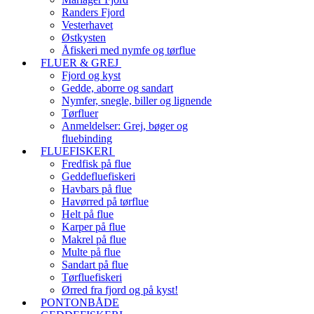
Randers Fjord
Vesterhavet
Østkysten
Åfiskeri med nymfe og tørflue
FLUER & GREJ
Fjord og kyst
Gedde, aborre og sandart
Nymfer, snegle, biller og lignende
Tørfluer
Anmeldelser: Grej, bøger og
fluebinding
FLUEFISKERI
Fredfisk på flue
Geddefluefiskeri
Havbars på flue
Havørred på tørflue
Helt på flue
Karper på flue
Makrel på flue
Multe på flue
Sandart på flue
Tørfluefiskeri
Ørred fra fjord og på kyst!
PONTONBÅDE