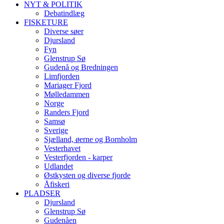
NYT & POLITIK
Debatindlæg
FISKETURE
Diverse søer
Djursland
Fyn
Glenstrup Sø
Gudenå og Bredningen
Limfjorden
Mariager Fjord
Mølledammen
Norge
Randers Fjord
Samsø
Sverige
Sjælland, øerne og Bornholm
Vesterhavet
Vesterfjorden - karper
Udlandet
Østkysten og diverse fjorde
Åfiskeri
PLADSER
Djursland
Glenstrup Sø
Gudenåen