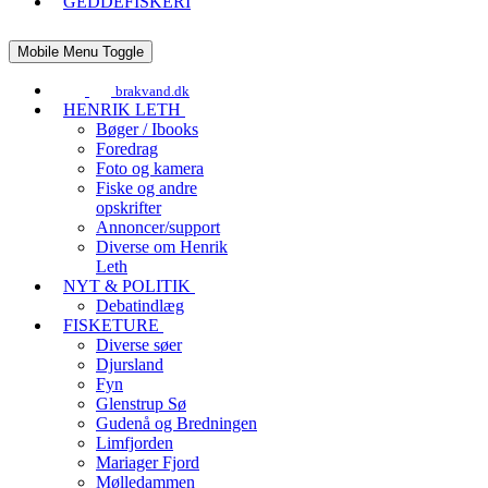
GEDDEFISKERI
Mobile Menu Toggle
brakvand.dk
HENRIK LETH
Bøger / Ibooks
Foredrag
Foto og kamera
Fiske og andre
opskrifter
Annoncer/support
Diverse om Henrik
Leth
NYT & POLITIK
Debatindlæg
FISKETURE
Diverse søer
Djursland
Fyn
Glenstrup Sø
Gudenå og Bredningen
Limfjorden
Mariager Fjord
Mølledammen