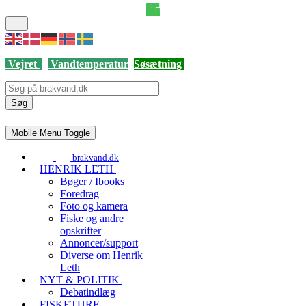
Vejret
Vandtemperatur
Søsætning
Søg
Mobile Menu Toggle
brakvand.dk
HENRIK LETH
Bøger / Ibooks
Foredrag
Foto og kamera
Fiske og andre
opskrifter
Annoncer/support
Diverse om Henrik
Leth
NYT & POLITIK
Debatindlæg
FISKETURE