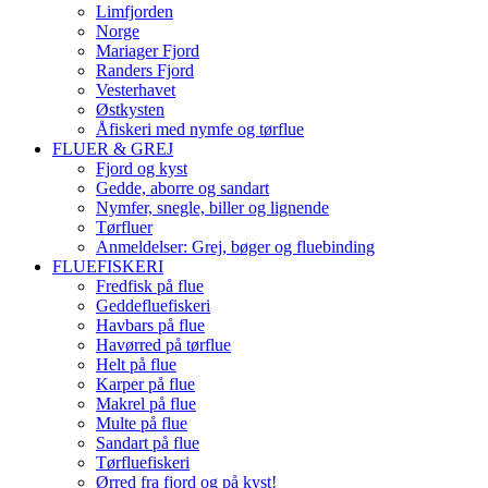
Limfjorden
Norge
Mariager Fjord
Randers Fjord
Vesterhavet
Østkysten
Åfiskeri med nymfe og tørflue
FLUER & GREJ
Fjord og kyst
Gedde, aborre og sandart
Nymfer, snegle, biller og lignende
Tørfluer
Anmeldelser: Grej, bøger og fluebinding
FLUEFISKERI
Fredfisk på flue
Geddefluefiskeri
Havbars på flue
Havørred på tørflue
Helt på flue
Karper på flue
Makrel på flue
Multe på flue
Sandart på flue
Tørfluefiskeri
Ørred fra fjord og på kyst!