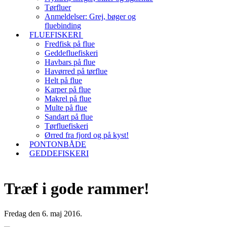
Tørfluer
Anmeldelser: Grej, bøger og
fluebinding
FLUEFISKERI
Fredfisk på flue
Geddefluefiskeri
Havbars på flue
Havørred på tørflue
Helt på flue
Karper på flue
Makrel på flue
Multe på flue
Sandart på flue
Tørfluefiskeri
Ørred fra fjord og på kyst!
PONTONBÅDE
GEDDEFISKERI
Træf i gode rammer!
Fredag den 6. maj 2016.