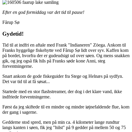
Efter en god formiddag var det tid til pause!
Fårup Sø
Gydetid!
Tid til at indfri en aftale med Frank "Indianeren" Zöega. Ankom til
Franks hyggelige fiskehytte ved Fårup Sø lidt over syv. Kaffen kom
på bordet, hvorfra der er gudeudsigt ud over søen. Og mens snakken
gik, og jeg også fik hils på Franks søde kone Anni, steg
forventningerne.
Snart ankom de gode fiskeguider fra Stege og Helnæs på sydfyn.
Det var tid til at få søsat...
Startede med en stor flashstreamer, der dog i det klare vand, ikke
indfriede forventningerne.
Først da jeg skiftede til en mindre og mindre iøjnefaldende flue, kom
der gang i sagerne.
Gedderne stod spred, men på min ca. 4 kilometer lange rundtur
langs kanten i søen, fik jeg "hilst" på 9 gedder på mellem 50 og 75