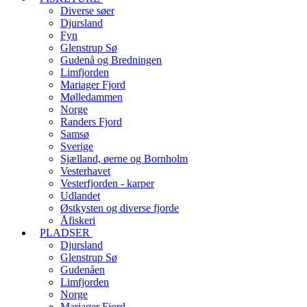
Diverse søer
Djursland
Fyn
Glenstrup Sø
Gudenå og Bredningen
Limfjorden
Mariager Fjord
Mølledammen
Norge
Randers Fjord
Samsø
Sverige
Sjælland, øerne og Bornholm
Vesterhavet
Vesterfjorden - karper
Udlandet
Østkysten og diverse fjorde
Åfiskeri
PLADSER
Djursland
Glenstrup Sø
Gudenåen
Limfjorden
Norge
Mariager Fjord