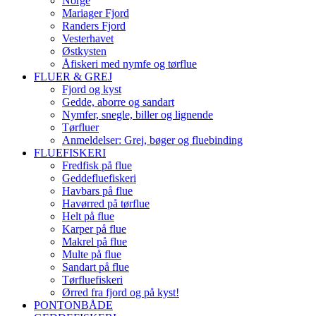
Norge
Mariager Fjord
Randers Fjord
Vesterhavet
Østkysten
Åfiskeri med nymfe og tørflue
FLUER & GREJ
Fjord og kyst
Gedde, aborre og sandart
Nymfer, snegle, biller og lignende
Tørfluer
Anmeldelser: Grej, bøger og fluebinding
FLUEFISKERI
Fredfisk på flue
Geddefluefiskeri
Havbars på flue
Havørred på tørflue
Helt på flue
Karper på flue
Makrel på flue
Multe på flue
Sandart på flue
Tørfluefiskeri
Ørred fra fjord og på kyst!
PONTONBÅDE