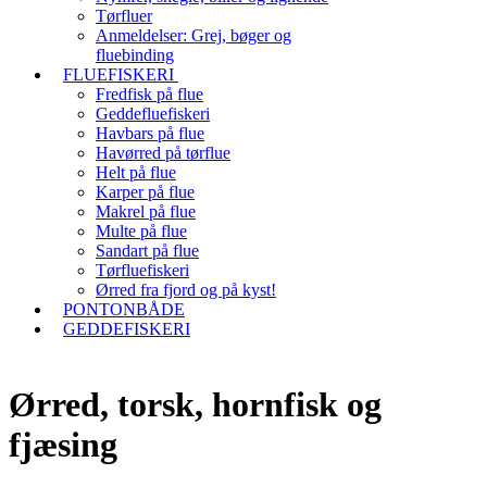
Tørfluer
Anmeldelser: Grej, bøger og
fluebinding
FLUEFISKERI
Fredfisk på flue
Geddefluefiskeri
Havbars på flue
Havørred på tørflue
Helt på flue
Karper på flue
Makrel på flue
Multe på flue
Sandart på flue
Tørfluefiskeri
Ørred fra fjord og på kyst!
PONTONBÅDE
GEDDEFISKERI
Ørred, torsk, hornfisk og
fjæsing