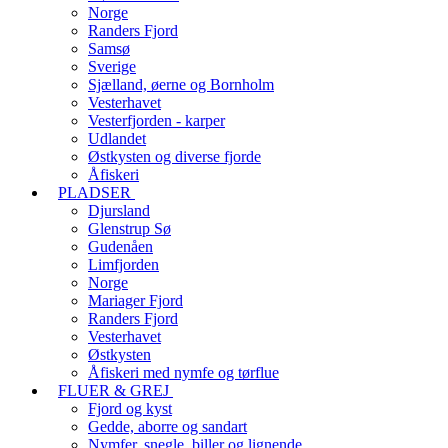
Norge
Randers Fjord
Samsø
Sverige
Sjælland, øerne og Bornholm
Vesterhavet
Vesterfjorden - karper
Udlandet
Østkysten og diverse fjorde
Åfiskeri
PLADSER
Djursland
Glenstrup Sø
Gudenåen
Limfjorden
Norge
Mariager Fjord
Randers Fjord
Vesterhavet
Østkysten
Åfiskeri med nymfe og tørflue
FLUER & GREJ
Fjord og kyst
Gedde, aborre og sandart
Nymfer, snegle, biller og lignende