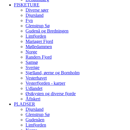
FISKETURE
Diverse søer
Djursland
Fyn
Glenstrup Sø
Gudenå og Bredningen
Limfjorden
Mariager Fjord
Mølledammen
Norge
Randers Fjord
Samsø
Sverige
Sjælland, øerne og Bornholm
Vesterhavet
Vesterfjorden - karper
Udlandet
Østkysten og diverse fjorde
Åfiskeri
PLADSER
Djursland
Glenstrup Sø
Gudenåen
Limfjorden