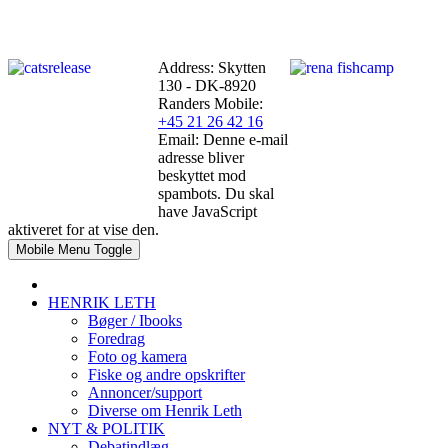
Address: Skytten
130 - DK-8920
Randers
Mobile:
+45 21 26 42 16
Email:
Denne e-mail
adresse bliver
beskyttet mod
spambots. Du skal
have JavaScript
aktiveret for at vise den.
Mobile Menu Toggle
HENRIK LETH
Bøger / Ibooks
Foredrag
Foto og kamera
Fiske og andre opskrifter
Annoncer/support
Diverse om Henrik Leth
NYT & POLITIK
Debatindlæg