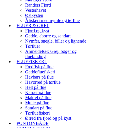
Randers Fjord
Vesterhavet
Østkysten
Åfiskeri med nymfe og tørflue
FLUER & GREJ
Fjord og kyst
Gedde, aborre og sandart
Nymfer, snegle, biller og lignende
Tørfluer
Anmeldelser: Grej, bøger og
fluebinding
FLUEFISKERI
Fredfisk på flue
Geddefluefiskeri
Havbars på flue
Havørred på tørflue
Helt på flue
Karper på flue
Makrel på flue
Multe på flue
Sandart på flue
Tørfluefiskeri
Ørred fra fjord og på kyst!
PONTONBÅDE