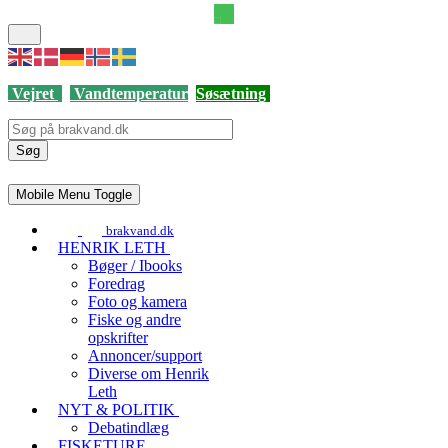
Vejret
Vandtemperatur
Søsætning
Søg
Mobile Menu Toggle
brakvand.dk
HENRIK LETH
Bøger / Ibooks
Foredrag
Foto og kamera
Fiske og andre
opskrifter
Annoncer/support
Diverse om Henrik
Leth
NYT & POLITIK
Debatindlæg
FISKETURE