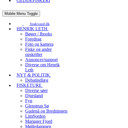
GEDDEFISKERI
Mobile Menu Toggle
brakvand.dk
HENRIK LETH
Bøger / Ibooks
Foredrag
Foto og kamera
Fiske og andre
opskrifter
Annoncer/support
Diverse om Henrik
Leth
NYT & POLITIK
Debatindlæg
FISKETURE
Diverse søer
Djursland
Fyn
Glenstrup Sø
Gudenå og Bredningen
Limfjorden
Mariager Fjord
Mølledammen