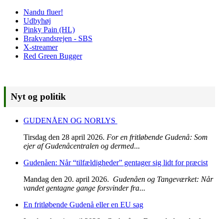
Nandu fluer!
Udbyhøj
Pinky Pain (HL)
Brakvandsrejen - SBS
X-streamer
Red Green Bugger
Nyt og politik
GUDENÅEN OG NORLYS
Tirsdag den 28 april 2026.
For en fritløbende Gudenå: Som
ejer af Gudenåcentralen og dermed
...
Gudenåen: Når “tilfældigheder” gentager sig lidt for præcist
Mandag den 20. april 2026.
Gudenåen og Tangeværket: Når
vandet gentagne gange forsvinder fra
...
En fritløbende Gudenå eller en EU sag