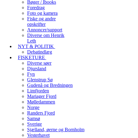
Bøger / Ibooks
Foredrag
Foto og kamera
Fiske og andre
opskrifter
Annoncer/support
Diverse om Henrik
Leth
NYT & POLITIK
Debatindlæg
FISKETURE
Diverse søer
Djursland
Fyn
Glenstrup Sø
Gudenå og Bredningen
Limfjorden
Mariager Fjord
Mølledammen
Norge
Randers Fjord
Samsø
Sverige
Sjælland, øerne og Bornholm
Vesterhavet