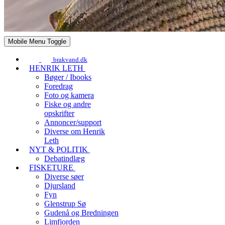
Mobile Menu Toggle
brakvand.dk
HENRIK LETH
Bøger / Ibooks
Foredrag
Foto og kamera
Fiske og andre
opskrifter
Annoncer/support
Diverse om Henrik
Leth
NYT & POLITIK
Debatindlæg
FISKETURE
Diverse søer
Djursland
Fyn
Glenstrup Sø
Gudenå og Bredningen
Limfjorden