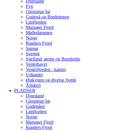
Djursland
Fyn
Glenstrup Sø
Gudenå og Bredningen
Limfjorden
Mariager Fjord
Mølledammen
Norge
Randers Fjord
Samsø
Sverige
Sjælland, øerne og Bornholm
Vesterhavet
Vesterfjorden - karper
Udlandet
Østkysten og diverse fjorde
Åfiskeri
PLADSER
Djursland
Glenstrup Sø
Gudenåen
Limfjorden
Norge
Mariager Fjord
Randers Fjord