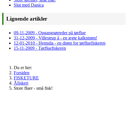
Slut med Danica
Lignende artikler
09-11-2009 - Opgangsørreder på tørflue
31-12-2009 - Villestrup å - en ægte kalkstrøm!
12-01-2010 - Hemsila - en drøm for tørfluefiskeren
15-11-2009 - Tørfluefiskeren
Du er her:
Forsiden
FISKETURE
Åfiskeri
Store fluer - små fisk!