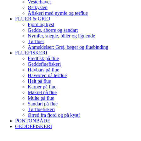
Vesterhavet
Østkysten
Åfiskeri med nymfe og tørflue
FLUER & GREJ
Fjord og kyst
Gedde, aborre og sandart
Nymfer, snegle, biller og lignende
Tørfluer
Anmeldelser: Grej, bøger og fluebinding
FLUEFISKERI
Fredfisk på flue
Geddefluefiskeri
Havbars på flue
Havørred på tørflue
Helt på flue
Karper på flue
Makrel på flue
Multe på flue
Sandart på flue
Tørfluefiskeri
Ørred fra fjord og på kyst!
PONTONBÅDE
GEDDEFISKERI