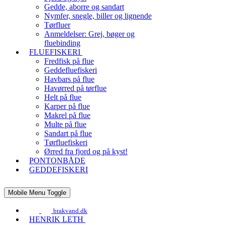
Gedde, aborre og sandart
Nymfer, snegle, biller og lignende
Tørfluer
Anmeldelser: Grej, bøger og
fluebinding
FLUEFISKERI
Fredfisk på flue
Geddefluefiskeri
Havbars på flue
Havørred på tørflue
Helt på flue
Karper på flue
Makrel på flue
Multe på flue
Sandart på flue
Tørfluefiskeri
Ørred fra fjord og på kyst!
PONTONBÅDE
GEDDEFISKERI
Mobile Menu Toggle
brakvand.dk
HENRIK LETH