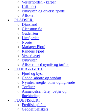
Vesterfjorden - karper
Udlandet
Østkysten og diverse fjorde
Åfiskeri
PLADSER
Djursland
Glenstrup Sø
Gudenåen
Limfjorden
Norge
Mariager Fjord
Randers Fjord
Vesterhavet
Østkysten
Åfiskeri med nymfe og tørflue
FLUER & GREJ
Fjord og kyst
Gedde, aborre og sandart
Nymfer, snegle, biller og lignende
Tørfluer
Anmeldelser: Grej, bøger og
fluebinding
FLUEFISKERI
Fredfisk på flue
Geddefluefiskeri