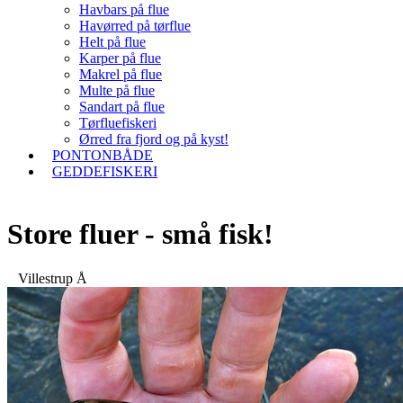
Havbars på flue
Havørred på tørflue
Helt på flue
Karper på flue
Makrel på flue
Multe på flue
Sandart på flue
Tørfluefiskeri
Ørred fra fjord og på kyst!
PONTONBÅDE
GEDDEFISKERI
Store fluer - små fisk!
Villestrup Å