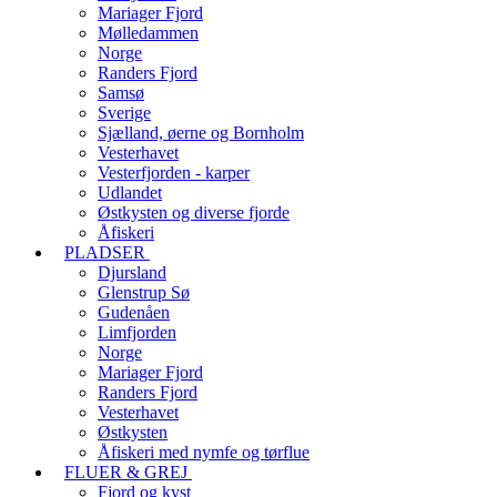
Mariager Fjord
Mølledammen
Norge
Randers Fjord
Samsø
Sverige
Sjælland, øerne og Bornholm
Vesterhavet
Vesterfjorden - karper
Udlandet
Østkysten og diverse fjorde
Åfiskeri
PLADSER
Djursland
Glenstrup Sø
Gudenåen
Limfjorden
Norge
Mariager Fjord
Randers Fjord
Vesterhavet
Østkysten
Åfiskeri med nymfe og tørflue
FLUER & GREJ
Fjord og kyst