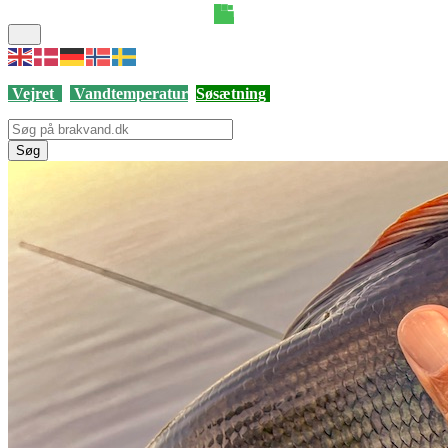
Vejret
Vandtemperatur
Søsætning
Søg