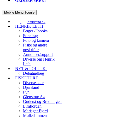
GEDDEFISKERI
Mobile Menu Toggle
brakvand.dk
HENRIK LETH
Bøger / Ibooks
Foredrag
Foto og kamera
Fiske og andre
opskrifter
Annoncer/support
Diverse om Henrik
Leth
NYT & POLITIK
Debatindlæg
FISKETURE
Diverse søer
Djursland
Fyn
Glenstrup Sø
Gudenå og Bredningen
Limfjorden
Mariager Fjord
Mølledammen