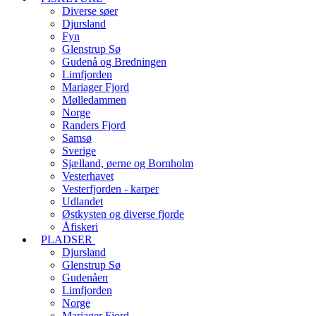
Diverse søer
Djursland
Fyn
Glenstrup Sø
Gudenå og Bredningen
Limfjorden
Mariager Fjord
Mølledammen
Norge
Randers Fjord
Samsø
Sverige
Sjælland, øerne og Bornholm
Vesterhavet
Vesterfjorden - karper
Udlandet
Østkysten og diverse fjorde
Åfiskeri
PLADSER
Djursland
Glenstrup Sø
Gudenåen
Limfjorden
Norge
Mariager Fjord