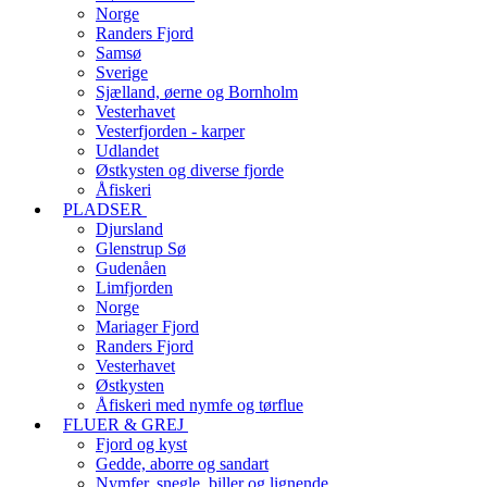
Norge
Randers Fjord
Samsø
Sverige
Sjælland, øerne og Bornholm
Vesterhavet
Vesterfjorden - karper
Udlandet
Østkysten og diverse fjorde
Åfiskeri
PLADSER
Djursland
Glenstrup Sø
Gudenåen
Limfjorden
Norge
Mariager Fjord
Randers Fjord
Vesterhavet
Østkysten
Åfiskeri med nymfe og tørflue
FLUER & GREJ
Fjord og kyst
Gedde, aborre og sandart
Nymfer, snegle, biller og lignende