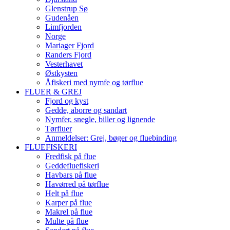
Glenstrup Sø
Gudenåen
Limfjorden
Norge
Mariager Fjord
Randers Fjord
Vesterhavet
Østkysten
Åfiskeri med nymfe og tørflue
FLUER & GREJ
Fjord og kyst
Gedde, aborre og sandart
Nymfer, snegle, biller og lignende
Tørfluer
Anmeldelser: Grej, bøger og fluebinding
FLUEFISKERI
Fredfisk på flue
Geddefluefiskeri
Havbars på flue
Havørred på tørflue
Helt på flue
Karper på flue
Makrel på flue
Multe på flue