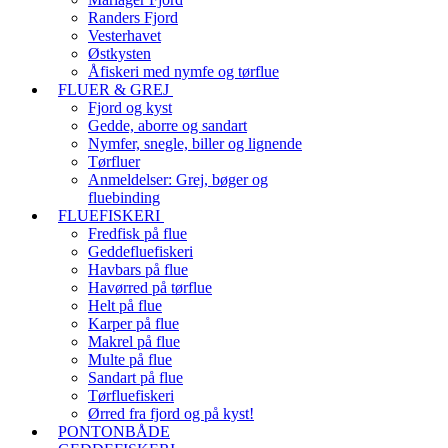
Randers Fjord
Vesterhavet
Østkysten
Åfiskeri med nymfe og tørflue
FLUER & GREJ
Fjord og kyst
Gedde, aborre og sandart
Nymfer, snegle, biller og lignende
Tørfluer
Anmeldelser: Grej, bøger og
fluebinding
FLUEFISKERI
Fredfisk på flue
Geddefluefiskeri
Havbars på flue
Havørred på tørflue
Helt på flue
Karper på flue
Makrel på flue
Multe på flue
Sandart på flue
Tørfluefiskeri
Ørred fra fjord og på kyst!
PONTONBÅDE