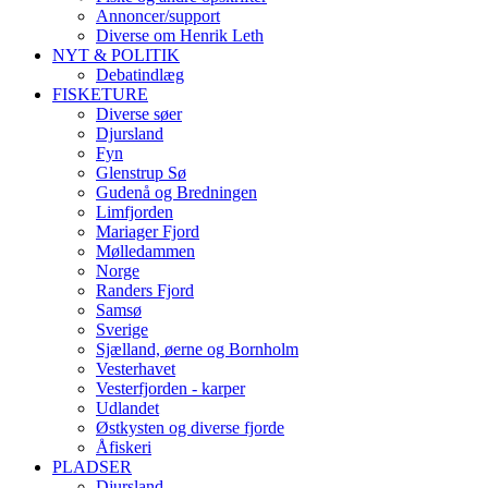
Annoncer/support
Diverse om Henrik Leth
NYT & POLITIK
Debatindlæg
FISKETURE
Diverse søer
Djursland
Fyn
Glenstrup Sø
Gudenå og Bredningen
Limfjorden
Mariager Fjord
Mølledammen
Norge
Randers Fjord
Samsø
Sverige
Sjælland, øerne og Bornholm
Vesterhavet
Vesterfjorden - karper
Udlandet
Østkysten og diverse fjorde
Åfiskeri
PLADSER
Djursland