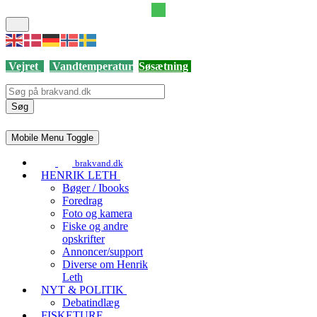
Vejret
Vandtemperatur
Søsætning
Søg
Mobile Menu Toggle
brakvand.dk
HENRIK LETH
Bøger / Ibooks
Foredrag
Foto og kamera
Fiske og andre
opskrifter
Annoncer/support
Diverse om Henrik
Leth
NYT & POLITIK
Debatindlæg
FISKETURE