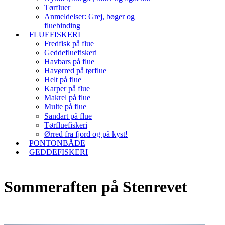
Tørfluer
Anmeldelser: Grej, bøger og
fluebinding
FLUEFISKERI
Fredfisk på flue
Geddefluefiskeri
Havbars på flue
Havørred på tørflue
Helt på flue
Karper på flue
Makrel på flue
Multe på flue
Sandart på flue
Tørfluefiskeri
Ørred fra fjord og på kyst!
PONTONBÅDE
GEDDEFISKERI
Sommeraften på Stenrevet