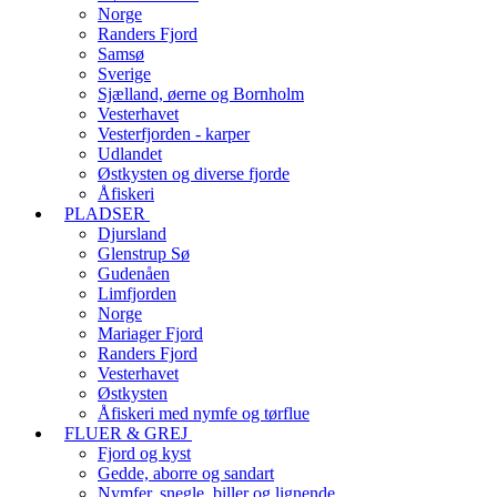
Norge
Randers Fjord
Samsø
Sverige
Sjælland, øerne og Bornholm
Vesterhavet
Vesterfjorden - karper
Udlandet
Østkysten og diverse fjorde
Åfiskeri
PLADSER
Djursland
Glenstrup Sø
Gudenåen
Limfjorden
Norge
Mariager Fjord
Randers Fjord
Vesterhavet
Østkysten
Åfiskeri med nymfe og tørflue
FLUER & GREJ
Fjord og kyst
Gedde, aborre og sandart
Nymfer, snegle, biller og lignende