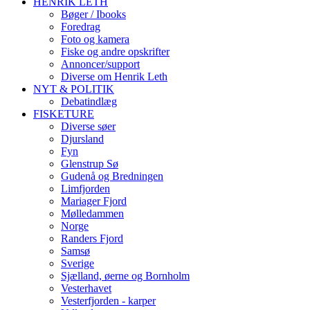
HENRIK LETH
Bøger / Ibooks
Foredrag
Foto og kamera
Fiske og andre opskrifter
Annoncer/support
Diverse om Henrik Leth
NYT & POLITIK
Debatindlæg
FISKETURE
Diverse søer
Djursland
Fyn
Glenstrup Sø
Gudenå og Bredningen
Limfjorden
Mariager Fjord
Mølledammen
Norge
Randers Fjord
Samsø
Sverige
Sjælland, øerne og Bornholm
Vesterhavet
Vesterfjorden - karper