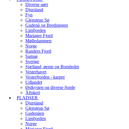
Diverse søer
Djursland
Fyn
Glenstrup Sø
Gudenå og Bredningen
Limfjorden
Mariager Fjord
Mølledammen
Norge
Randers Fjord
Samsø
Sverige
Sjælland, øerne og Bornholm
Vesterhavet
Vesterfjorden - karper
Udlandet
Østkysten og diverse fjorde
Åfiskeri
PLADSER
Djursland
Glenstrup Sø
Gudenåen
Limfjorden
Norge
Mariager Fjord