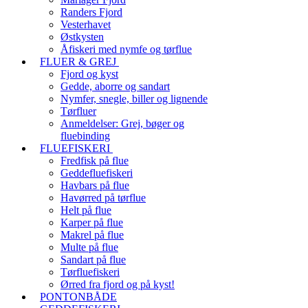
Randers Fjord
Vesterhavet
Østkysten
Åfiskeri med nymfe og tørflue
FLUER & GREJ
Fjord og kyst
Gedde, aborre og sandart
Nymfer, snegle, biller og lignende
Tørfluer
Anmeldelser: Grej, bøger og
fluebinding
FLUEFISKERI
Fredfisk på flue
Geddefluefiskeri
Havbars på flue
Havørred på tørflue
Helt på flue
Karper på flue
Makrel på flue
Multe på flue
Sandart på flue
Tørfluefiskeri
Ørred fra fjord og på kyst!
PONTONBÅDE