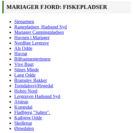
MARIAGER FJORD: FISKEPLADSER
Stenarmen
Rastepladsen, Hadsund Syd
Mariager Campingpladsen
Havnen i Mariager
Nordlige Lergrave
Als Odde
Havnø
Bilfragmenteringen
Vive Bugt
Stines Minde
Lang Odde
Bramslev Bakker
Torndalsvej/Hegedal
Hobro Nord
Lergraven Hadsund Syd
Ajstrup
Kongsdal
Fladbjerg "Salten".
Katbjerg Odde
Skellerup
Ørnedalen