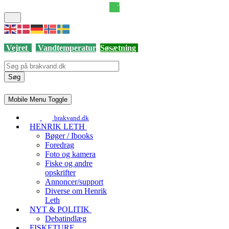
Vejret
Vandtemperatur
Søsætning
Søg
Mobile Menu Toggle
brakvand.dk
HENRIK LETH
Bøger / Ibooks
Foredrag
Foto og kamera
Fiske og andre
opskrifter
Annoncer/support
Diverse om Henrik
Leth
NYT & POLITIK
Debatindlæg
FISKETURE