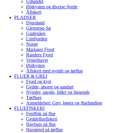
Udlandet
Østkysten og diverse fjorde
Åfiskeri
PLADSER
Djursland
Glenstrup Sø
Gudenåen
Limfjorden
Norge
Mariager Fjord
Randers Fjord
Vesterhavet
Østkysten
Åfiskeri med nymfe og tørflue
FLUER & GREJ
Fjord og kyst
Gedde, aborre og sandart
Nymfer, snegle, biller og lignende
Tørfluer
Anmeldelser: Grej, bøger og fluebinding
FLUEFISKERI
Fredfisk på flue
Geddefluefiskeri
Havbars på flue
Havørred på tørflue