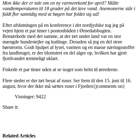
Mon ikke der er tale om en ny varmerekord for april? Målte
vandtemperaturen til 18 grader på det lave vand. Anemonerne står i
fuldt flor samtidig med at bøgen har foldet sig ud!
Efter afslutningen på en konference i det nordjydske tog jeg på
vejen hjem et par timer i pontonbåden i Ørnedalsbugten.
Bemærkede med det samme, at der tæt under land var en stor
mængde hundestejler og kutlinge. Desuden så jeg en del store
børsteorm. Godt hjulpet af lyset, varmen og en masse næringsstoffer
fra landbruget, er der blomstret en del alger op, hvilken har gjort
fjordvandet temmeligt uklart.
Fiskede et par timer uden at se noget som helst til ørrederne.
Flere steder er der tæt besat af ruser. Ser frem til den 15. juni til 16.
august, hvor der ikke må sættes ruser i Fjorden{jcomments on}
Visninger: 9422
Share it:
Related Articles