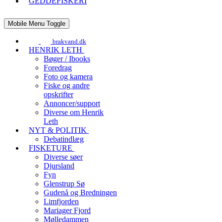
GEDDEFISKERI
Mobile Menu Toggle
brakvand.dk
HENRIK LETH
Bøger / Ibooks
Foredrag
Foto og kamera
Fiske og andre
opskrifter
Annoncer/support
Diverse om Henrik
Leth
NYT & POLITIK
Debatindlæg
FISKETURE
Diverse søer
Djursland
Fyn
Glenstrup Sø
Gudenå og Bredningen
Limfjorden
Mariager Fjord
Mølledammen