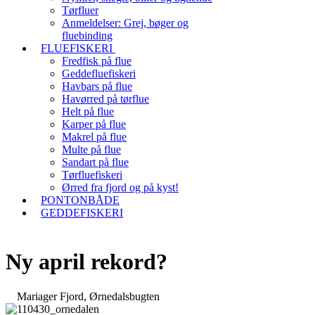
Tørfluer
Anmeldelser: Grej, bøger og
fluebinding
FLUEFISKERI
Fredfisk på flue
Geddefluefiskeri
Havbars på flue
Havørred på tørflue
Helt på flue
Karper på flue
Makrel på flue
Multe på flue
Sandart på flue
Tørfluefiskeri
Ørred fra fjord og på kyst!
PONTONBÅDE
GEDDEFISKERI
Ny april rekord?
Mariager Fjord, Ørnedalsbugten