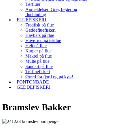
Tørfluer
Anmeldelser: Grej, bøger og
fluebinding
FLUEFISKERI
Fredfisk på flue
Geddefluefiskeri
Havbars på flue
Havørred på tørflue
Helt på flue
Karper på flue
Makrel på flue
Multe på flue
Sandart på flue
Tørfluefiskeri
Ørred fra fjord og på kyst!
PONTONBÅDE
GEDDEFISKERI
Bramslev Bakker