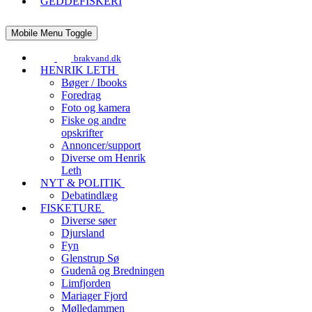
GEDDEFISKERI
Mobile Menu Toggle
brakvand.dk
HENRIK LETH
Bøger / Ibooks
Foredrag
Foto og kamera
Fiske og andre
opskrifter
Annoncer/support
Diverse om Henrik
Leth
NYT & POLITIK
Debatindlæg
FISKETURE
Diverse søer
Djursland
Fyn
Glenstrup Sø
Gudenå og Bredningen
Limfjorden
Mariager Fjord
Mølledammen