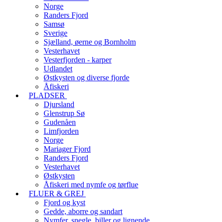
Norge
Randers Fjord
Samsø
Sverige
Sjælland, øerne og Bornholm
Vesterhavet
Vesterfjorden - karper
Udlandet
Østkysten og diverse fjorde
Åfiskeri
PLADSER
Djursland
Glenstrup Sø
Gudenåen
Limfjorden
Norge
Mariager Fjord
Randers Fjord
Vesterhavet
Østkysten
Åfiskeri med nymfe og tørflue
FLUER & GREJ
Fjord og kyst
Gedde, aborre og sandart
Nymfer, snegle, biller og lignende