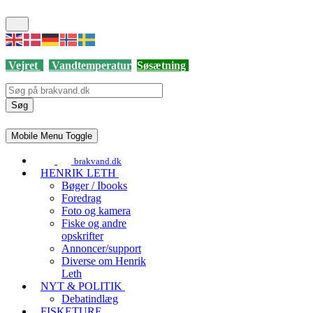
Vejret
Vandtemperatur
Søsætning
Søg
Mobile Menu Toggle
brakvand.dk
HENRIK LETH
Bøger / Ibooks
Foredrag
Foto og kamera
Fiske og andre
opskrifter
Annoncer/support
Diverse om Henrik
Leth
NYT & POLITIK
Debatindlæg
FISKETURE