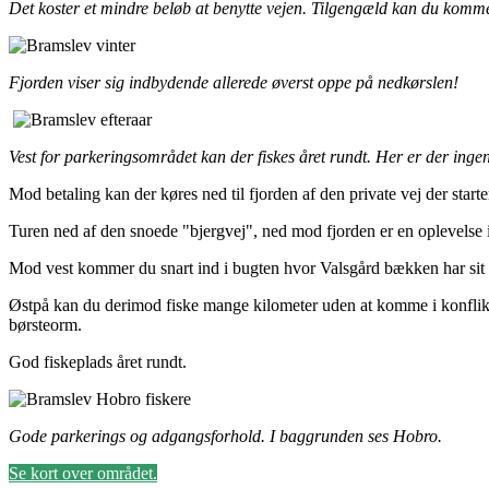
Det koster et mindre beløb at benytte vejen. Tilgengæld kan du komme
Fjorden viser sig indbydende allerede øverst oppe på nedkørslen!
Vest for parkeringsområdet kan der fiskes året rundt. Her er der inge
Mod betaling kan der køres ned til fjorden af den private vej der st
Turen ned af den snoede "bjergvej", ned mod fjorden er en oplevelse i
Mod vest kommer du snart ind i bugten hvor Valsgård bækken har sit u
Østpå kan du derimod fiske mange kilometer uden at komme i konflik
børsteorm.
God fiskeplads året rundt.
Gode parkerings og adgangsforhold. I baggrunden ses Hobro.
Se kort over området.