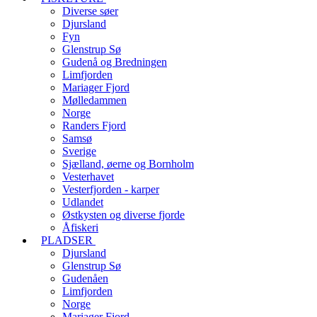
Diverse søer
Djursland
Fyn
Glenstrup Sø
Gudenå og Bredningen
Limfjorden
Mariager Fjord
Mølledammen
Norge
Randers Fjord
Samsø
Sverige
Sjælland, øerne og Bornholm
Vesterhavet
Vesterfjorden - karper
Udlandet
Østkysten og diverse fjorde
Åfiskeri
PLADSER
Djursland
Glenstrup Sø
Gudenåen
Limfjorden
Norge
Mariager Fjord