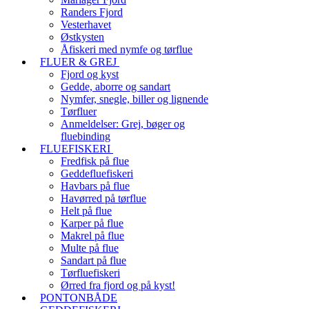
Randers Fjord
Vesterhavet
Østkysten
Åfiskeri med nymfe og tørflue
FLUER & GREJ
Fjord og kyst
Gedde, aborre og sandart
Nymfer, snegle, biller og lignende
Tørfluer
Anmeldelser: Grej, bøger og
fluebinding
FLUEFISKERI
Fredfisk på flue
Geddefluefiskeri
Havbars på flue
Havørred på tørflue
Helt på flue
Karper på flue
Makrel på flue
Multe på flue
Sandart på flue
Tørfluefiskeri
Ørred fra fjord og på kyst!
PONTONBÅDE