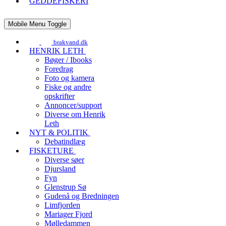
GEDDEFISKERI
Mobile Menu Toggle
brakvand.dk
HENRIK LETH
Bøger / Ibooks
Foredrag
Foto og kamera
Fiske og andre
opskrifter
Annoncer/support
Diverse om Henrik
Leth
NYT & POLITIK
Debatindlæg
FISKETURE
Diverse søer
Djursland
Fyn
Glenstrup Sø
Gudenå og Bredningen
Limfjorden
Mariager Fjord
Mølledammen