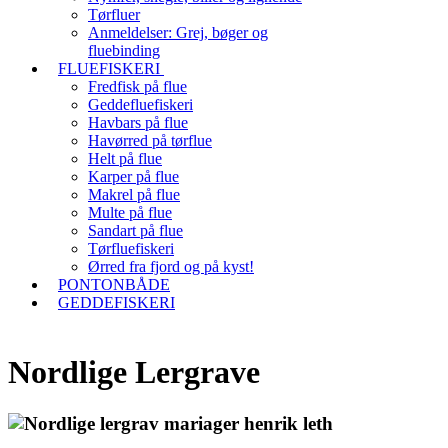
Tørfluer
Anmeldelser: Grej, bøger og
fluebinding
FLUEFISKERI
Fredfisk på flue
Geddefluefiskeri
Havbars på flue
Havørred på tørflue
Helt på flue
Karper på flue
Makrel på flue
Multe på flue
Sandart på flue
Tørfluefiskeri
Ørred fra fjord og på kyst!
PONTONBÅDE
GEDDEFISKERI
Nordlige Lergrave