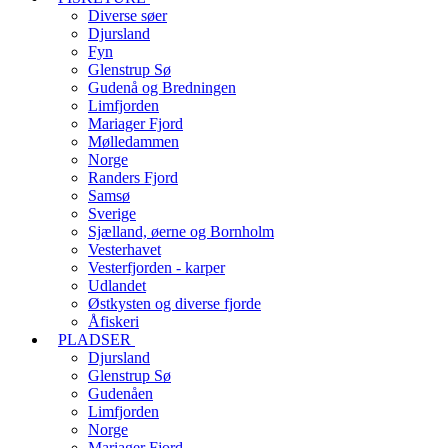
Diverse søer
Djursland
Fyn
Glenstrup Sø
Gudenå og Bredningen
Limfjorden
Mariager Fjord
Mølledammen
Norge
Randers Fjord
Samsø
Sverige
Sjælland, øerne og Bornholm
Vesterhavet
Vesterfjorden - karper
Udlandet
Østkysten og diverse fjorde
Åfiskeri
PLADSER
Djursland
Glenstrup Sø
Gudenåen
Limfjorden
Norge
Mariager Fjord