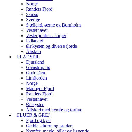
Norge
Randers Fjord
Samsø
Sverige
Sjælland, øerne og Bornholm
Vesterhavet
Vesterfjorden - karper
Udlandet
Østkysten og diverse fjorde
Åfiskeri
PLADSER
Djursland
Glenstrup Sø
Gudenåen
Limfjorden
Norge
Mariager Fjord
Randers Fjord
Vesterhavet
Østkysten
Åfiskeri med nymfe og tørflue
FLUER & GREJ
Fjord og kyst
Gedde, aborre og sandart
Nymfer, snegle, biller og lignende