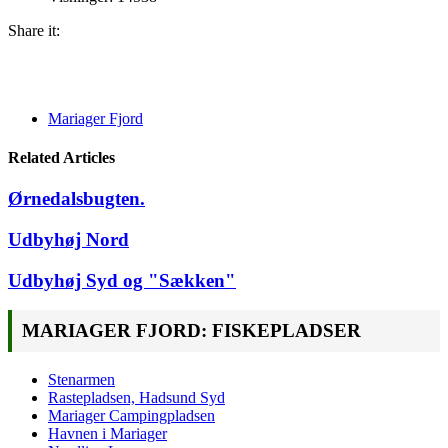
Share it:
Mariager Fjord
Related Articles
Ørnedalsbugten.
Udbyhøj Nord
Udbyhøj Syd og "Sækken"
MARIAGER FJORD: FISKEPLADSER
Stenarmen
Rastepladsen, Hadsund Syd
Mariager Campingpladsen
Havnen i Mariager