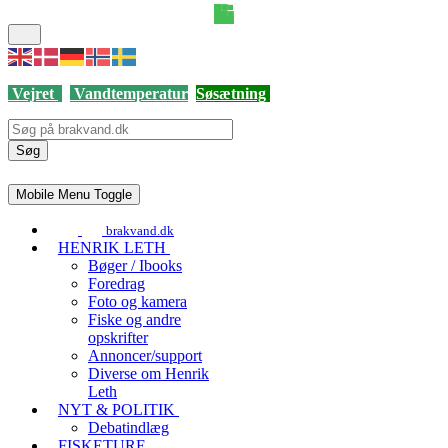
Vejret
Vandtemperatur
Søsætning
Søg
Mobile Menu Toggle
brakvand.dk
HENRIK LETH
Bøger / Ibooks
Foredrag
Foto og kamera
Fiske og andre
opskrifter
Annoncer/support
Diverse om Henrik
Leth
NYT & POLITIK
Debatindlæg
FISKETURE