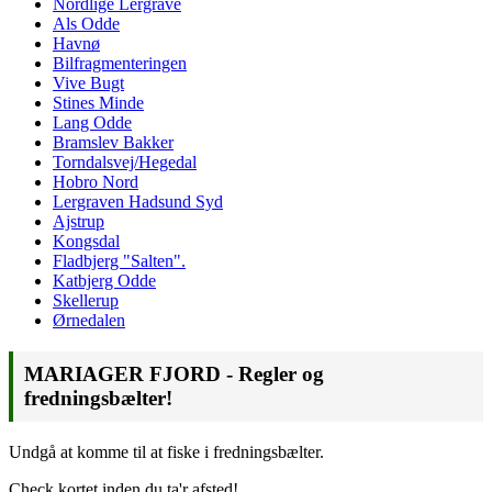
Nordlige Lergrave
Als Odde
Havnø
Bilfragmenteringen
Vive Bugt
Stines Minde
Lang Odde
Bramslev Bakker
Torndalsvej/Hegedal
Hobro Nord
Lergraven Hadsund Syd
Ajstrup
Kongsdal
Fladbjerg "Salten".
Katbjerg Odde
Skellerup
Ørnedalen
MARIAGER FJORD - Regler og
fredningsbælter!
Undgå at komme til at fiske i fredningsbælter.
Check kortet inden du ta'r afsted!