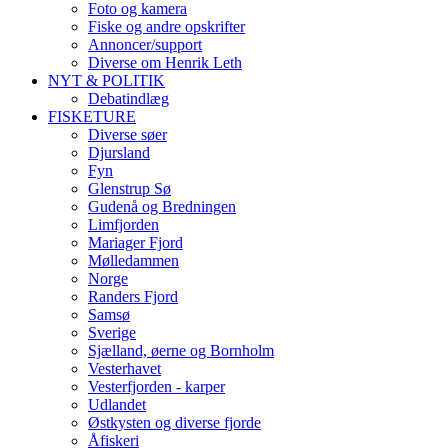
Foto og kamera
Fiske og andre opskrifter
Annoncer/support
Diverse om Henrik Leth
NYT & POLITIK
Debatindlæg
FISKETURE
Diverse søer
Djursland
Fyn
Glenstrup Sø
Gudenå og Bredningen
Limfjorden
Mariager Fjord
Mølledammen
Norge
Randers Fjord
Samsø
Sverige
Sjælland, øerne og Bornholm
Vesterhavet
Vesterfjorden - karper
Udlandet
Østkysten og diverse fjorde
Åfiskeri