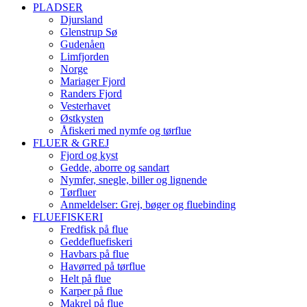
PLADSER
Djursland
Glenstrup Sø
Gudenåen
Limfjorden
Norge
Mariager Fjord
Randers Fjord
Vesterhavet
Østkysten
Åfiskeri med nymfe og tørflue
FLUER & GREJ
Fjord og kyst
Gedde, aborre og sandart
Nymfer, snegle, biller og lignende
Tørfluer
Anmeldelser: Grej, bøger og fluebinding
FLUEFISKERI
Fredfisk på flue
Geddefluefiskeri
Havbars på flue
Havørred på tørflue
Helt på flue
Karper på flue
Makrel på flue