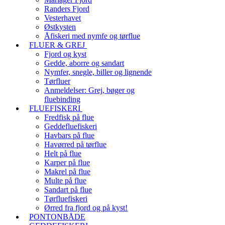
Randers Fjord
Vesterhavet
Østkysten
Åfiskeri med nymfe og tørflue
FLUER & GREJ
Fjord og kyst
Gedde, aborre og sandart
Nymfer, snegle, biller og lignende
Tørfluer
Anmeldelser: Grej, bøger og
fluebinding
FLUEFISKERI
Fredfisk på flue
Geddefluefiskeri
Havbars på flue
Havørred på tørflue
Helt på flue
Karper på flue
Makrel på flue
Multe på flue
Sandart på flue
Tørfluefiskeri
Ørred fra fjord og på kyst!
PONTONBÅDE